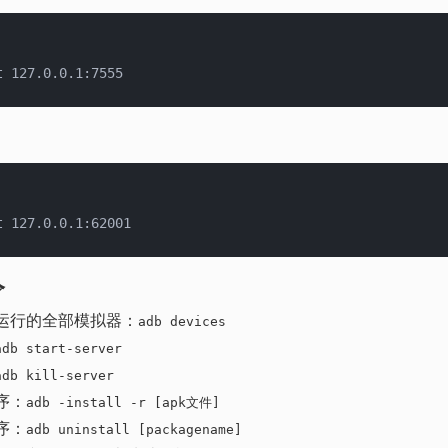
令
运行的全部模拟器：
adb devices
adb start-server
adb kill-server
序：
adb -install -r [apk文件]
序：
adb uninstall [packagename]