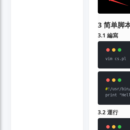
3 简单脚
3.1 編寫
#
!/usr/bin
3.2 運行