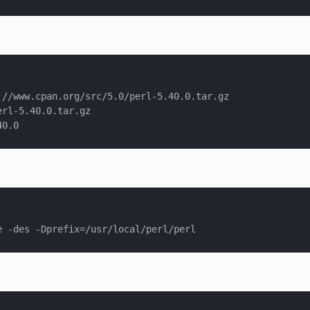
://www.cpan.org/src/5.0/perl-5.40.0.tar.gz

rl-5.40.0.tar.gz
