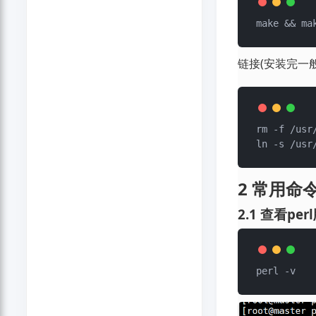
链接(安装完一
rm -f /usr/
2 常用命
2.1 查看per