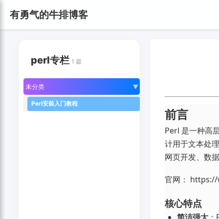
有勇气的牛排博客
perl专栏
1 篇
未分类
▶
Perl安裝入门教程
前言
Perl 是一种高
计用于文本处
网页开发、数
官网： https://
核心特点
简洁强大
：