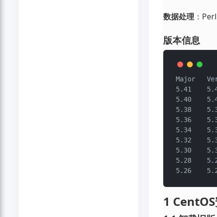
数据处理
：Pe
版本信息
Major	Version	Type	Released	Download

5.41	5.41.3	Devel	2024-08-29	perl-5.41.3.tar.gz

5.40	5.40.0	Maint	2024-06-09	perl-5.40.0.tar.gz

5.38	5.38.2	Maint	2023-11-29	perl-5.38.2.tar.gz

5.36	5.36.3	End of life	2023-11-29	perl-5.36.3.tar.gz

5.34	5.34.3	End of life	2023-11-29	perl-5.34.3.tar.gz

5.32	5.32.1	End of life	2021-01-23	perl-5.32.1.tar.gz

5.30	5.30.3	End of life	2020-06-01	perl-5.30.3.tar.gz

5.28	5.28.3	End of life	2020-06-01	perl-5.28.3.tar.gz

1 CentO