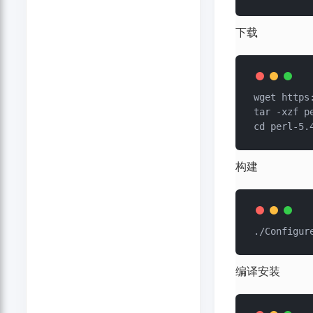
下载
wget https
tar -xzf pe
构建
编译安装