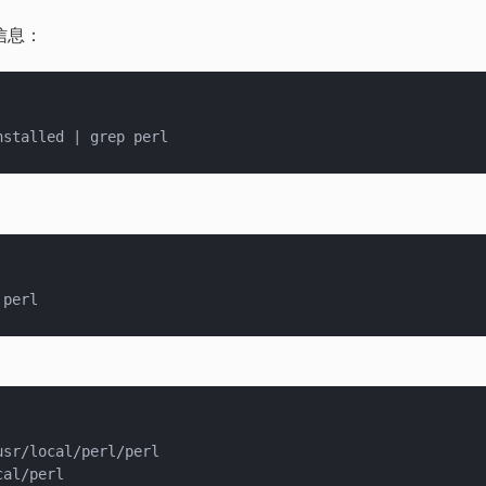
的信息：
usr/local/perl/perl
