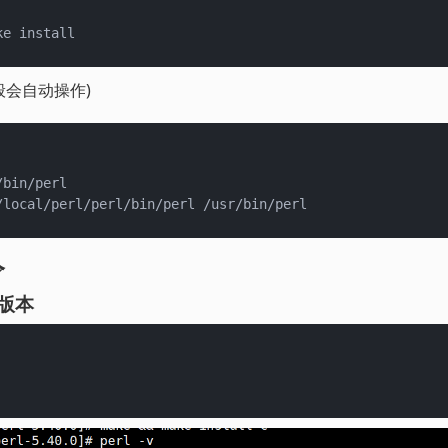
般会自动操作)
bin/perl

令
l版本