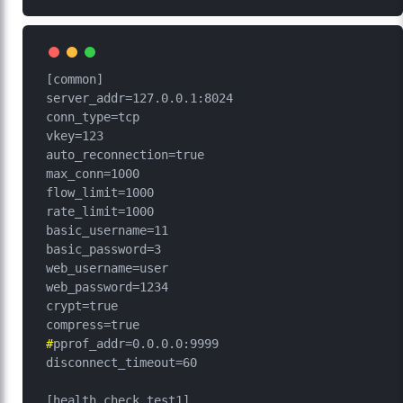
[common]

server_addr=127.0.0.1:8024

conn_type=tcp

vkey=123

auto_reconnection=true

max_conn=1000

flow_limit=1000

rate_limit=1000

basic_username=11

basic_password=3

web_username=user

web_password=1234

crypt=true

#
pprof_addr=0.0.0.0:9999
disconnect_timeout=60

[health_check_test1]
