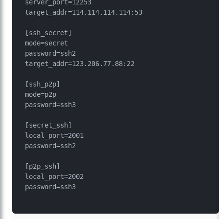
server_port=12253

target_addr=114.114.114.114:53

[ssh_secret]

mode=secret

password=ssh2

target_addr=123.206.77.88:22

[ssh_p2p]

mode=p2p

password=ssh3

[secret_ssh]

local_port=2001

password=ssh2

[p2p_ssh]

local_port=2002

password=ssh3
