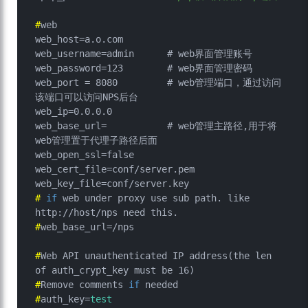
#
web
web_host=a.o.com

web_username=admin	# web界面管理账号

web_password=123	# web界面管理密码

web_port = 8080		# web管理端口，通过访问
该端口可以访问NPS后台

web_ip=0.0.0.0

web_base_url=		# web管理主路径,用于将
web管理置于代理子路径后面

web_open_ssl=false

web_cert_file=conf/server.pem

# 
if
 web under proxy use sub path. like 
http://host/nps need this.
#
web_base_url=/nps
#
Web API unauthenticated IP address(the len 
of auth_crypt_key must be 16)
#
Remove comments 
if
 needed
#
auth_key=
test