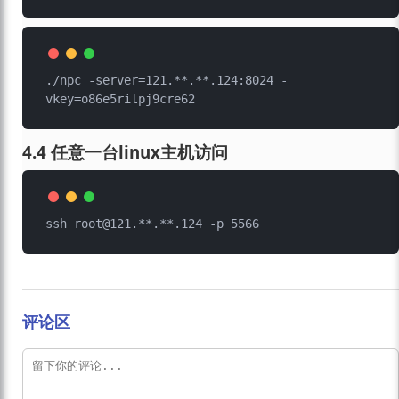
./npc -server=121.**.**.124:8024 -
4.4 任意一台linux主机访问
评论区