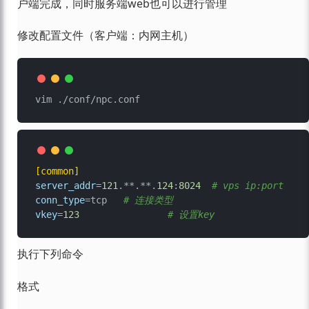
户端完成，同时服务端web也可以进行管理
修改配置文件（客户端：内网主机）
[common]
server_addr
=
121
.**.**.
124
:
8024
# vps ip:port
conn_type
=tcp	
# 连接类型
vkey
=
123
# 设置key
执行下列命令
格式