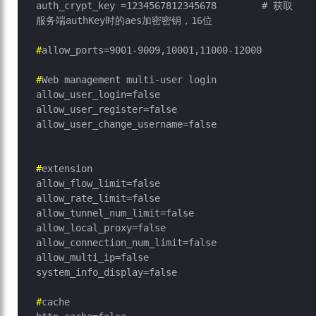
auth_crypt_key =1234567812345678	# 获取
#
allow_ports=9001-9009,10001,11000-12000
#
Web management multi-user login
allow_user_login=false

allow_user_register=false

#
extension
allow_flow_limit=false

allow_rate_limit=false

allow_tunnel_num_limit=false

allow_local_proxy=false

allow_connection_num_limit=false

allow_multi_ip=false

#
cache