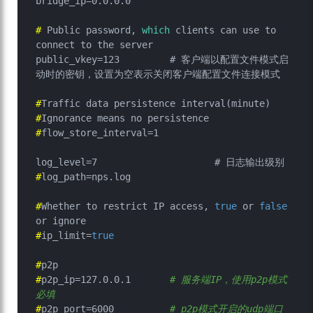
# 
Public password, 
which
 clients can use to 
connect to the server
public_vkey=123		# 客户端以配置文件模式启
#
Traffic data persistence interval(minute)
#
Ignorance means no persistence
#
flow_store_interval=1
#
log_path=nps.log
#
Whether to restrict IP access, 
true
 or 
false
or ignore
#
ip_limit=
true
#
p2p
#
p2p_ip=127.0.0.1	
# 服务端IP，使用p2p模式
必填
#
p2p_port=6000		
# p2p模式开启的udp端口