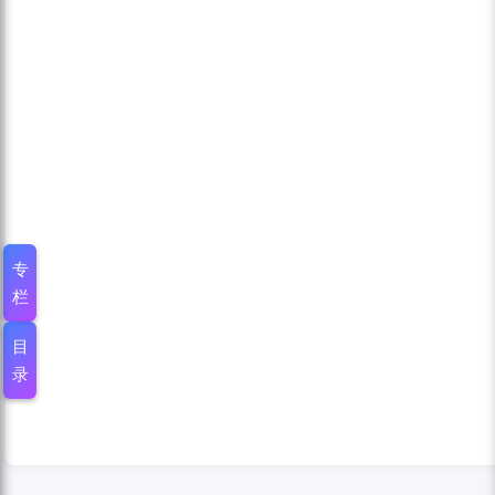
专
栏
目
录