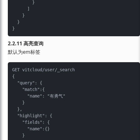
        }

      ]

    }

  }

2.2.11 高亮查询
默认为em标签
GET vitcloud/user/_search

{

  "query": {

    "match":{

      "name": "有勇气"

    }

  },

  "highlight": {

    "fields": {

      "name":{}

    }
