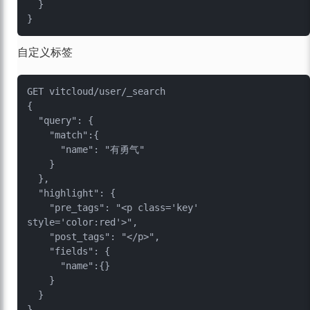
  }

自定义标签
GET vitcloud/user/_search

{

  "query": {

    "match":{

      "name": "有勇气"

    }

  },

  "highlight": {

    "pre_tags": "<p class='key' 
style='color:red'>",

    "post_tags": "</p>", 

    "fields": {

      "name":{}

    }

  }
