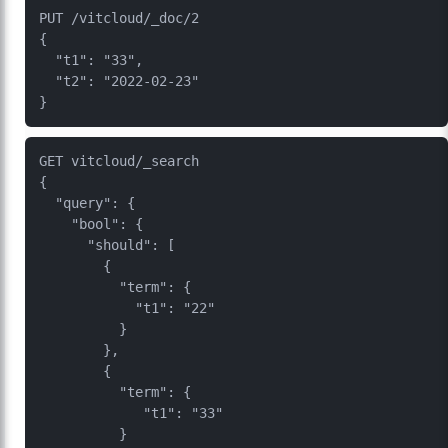
PUT /vitcloud/_doc/2

{

  "t1": "33",

  "t2": "2022-02-23"

GET vitcloud/_search

{

  "query": {

    "bool": {

      "should": [

        {

          "term": {

            "t1": "22"

          }

        },

        {

          "term": {

             "t1": "33"

          }
