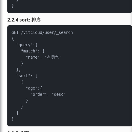
2.2.4 sort: 排序
GET /vitcloud/user/_search

{

  "query":{

    "match": {

      "name": "有勇气"

    }

  },

  "sort": [

    {

      "age":{

        "order": "desc"

      }

    }

  ]
