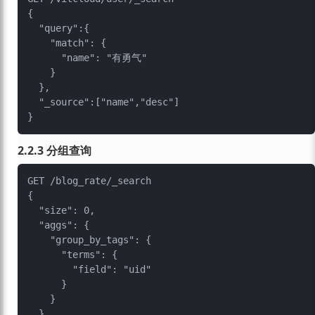
{

  "query":{

    "match": {

      "name": "有勇气"

    }

  },

  "_source":["name","desc"]

2.2.3 分组查询
GET /blog_rate/_search

{

  "size": 0,

  "aggs": {

    "group_by_tags": {

      "terms": {

        "field": "uid"

      }

    }

  }
