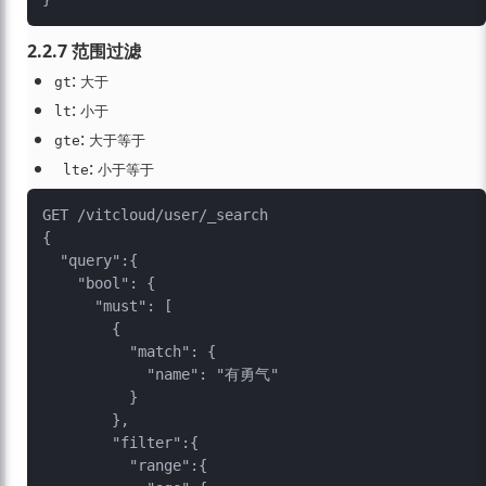
2.2.7 范围过滤
:
gt
大于
:
lt
小于
:
gte
大于等于
:
 lte
小于等于
GET /vitcloud/user/_search

{

  "query":{

    "bool": {

      "must": [

        {

          "match": {

            "name": "有勇气"

          }

        },

        "filter":{

          "range":{
