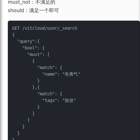
must_not：不满足的
should：满足一个即可
GET /vitcloud/user/_search

{

  "query":{

    "bool": {

      "must": [

        {

          "match": {

            "name": "有勇气"

          }

        },{

          "match": {

            "tags": "旅游"

          }

        }

      ]

    }

  }
