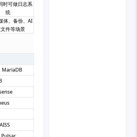
a 同时可做日志系
统
媒体、备份、AI
型文件等场景
MariaDB
B
sense
eus
ISS
ulsar