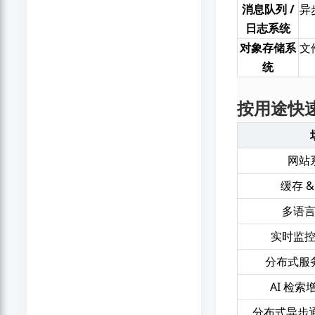
消息队列 /
异
日志系统
对象存储系
文
统
按用途快
网站
缓存 
多语
实时监
分布式服
AI 检索
分布式异步通