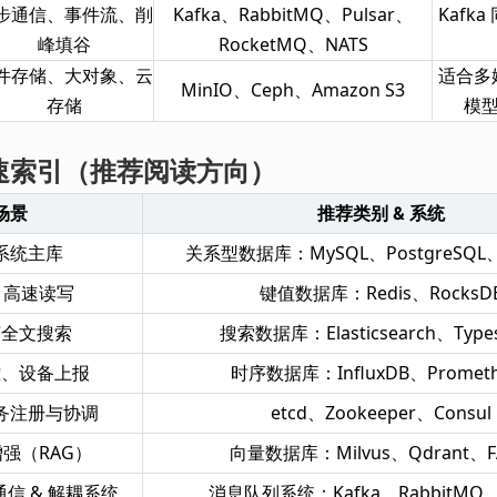
步通信、事件流、削
Kafka、RabbitMQ、Pulsar、
Kafk
峰填谷
RocketMQ、NATS
件存储、大对象、云
适合多
MinIO、Ceph、Amazon S3
存储
模
速索引（推荐阅读方向）
场景
推荐类别 & 系统
系统主库
关系型数据库：MySQL、PostgreSQL、
& 高速读写
键值数据库：Redis、RocksD
言全文搜索
搜索数据库：Elasticsearch、Type
控、设备上报
时序数据库：InfluxDB、Prometh
务注册与协调
etcd、Zookeeper、Consul
增强（RAG）
向量数据库：Milvus、Qdrant、FA
信 & 解耦系统
消息队列系统：Kafka、RabbitMQ、P