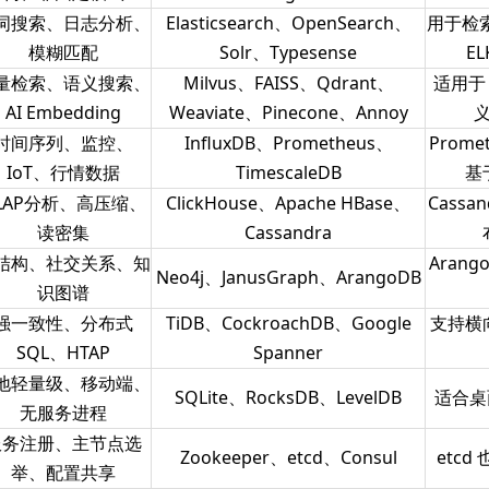
词搜索、日志分析、
Elasticsearch、OpenSearch、
用于检
模糊匹配
Solr、Typesense
E
量检索、语义搜索、
Milvus、FAISS、Qdrant、
适用于
AI Embedding
Weaviate、Pinecone、Annoy
时间序列、监控、
InfluxDB、Prometheus、
Prome
IoT、行情数据
TimescaleDB
基
LAP分析、高压缩、
ClickHouse、Apache HBase、
Cassa
读密集
Cassandra
结构、社交关系、知
Aran
Neo4j、JanusGraph、ArangoDB
识图谱
强一致性、分布式
TiDB、CockroachDB、Google
支持横
SQL、HTAP
Spanner
地轻量级、移动端、
SQLite、RocksDB、LevelDB
适合桌
无服务进程
服务注册、主节点选
Zookeeper、etcd、Consul
etc
举、配置共享