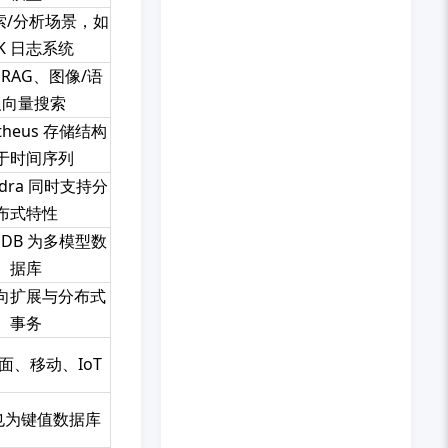
索/分析场景，如
LK 日志系统
 RAG、图像/语
义向量搜索
theus 存储结构
于时间序列
ndra 同时支持分
布式特性
goDB 为多模型数
据库
向扩展与分布式
事务
面、移动、IoT
d 也为键值数据库