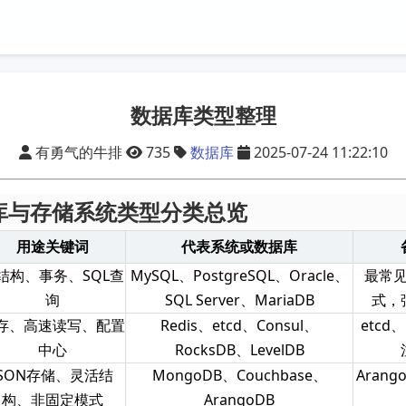
数据库类型整理
有勇气的牛排
735
数据库
2025-07-24 11:22:10
库与存储系统类型分类总览
用途关键词
代表系统或数据库
结构、事务、SQL查
MySQL、PostgreSQL、Oracle、
最常
询
SQL Server、MariaDB
式，
存、高速读写、配置
Redis、etcd、Consul、
etcd
中心
RocksDB、LevelDB
JSON存储、灵活结
MongoDB、Couchbase、
Aran
构、非固定模式
ArangoDB