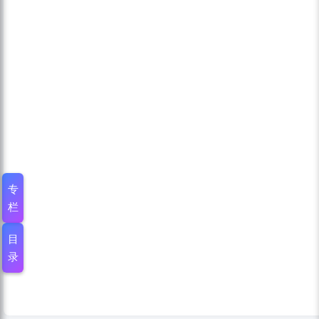
专
栏
目
录