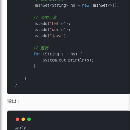
        HashSet<String> hs = 
new
HashSet
<>();

// 添加元素
        hs.add(
"hello"
);

        hs.add(
"world"
);

        hs.add(
"java"
);

// 遍历
for
 (String s : hs) {

            System.out.println(s);

        }

    }

输出：
world
