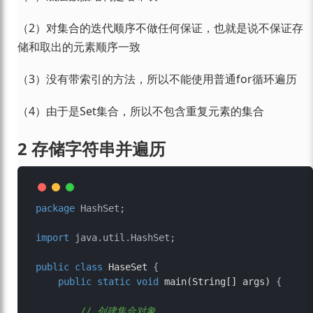
（2）对集合的迭代顺序不做任何保证，也就是说不保证存
储和取出的元素顺序一致
（3）没有带索引的方法，所以不能使用普通for循环遍历
（4）由于是Set集合，所以不包含重复元素的集合
2 存储字符串并遍历
package
 HashSet;

import
 java.util.HashSet;

public
class
HaseSet
 {

public
static
void
main
(String[] args)
 {

// 创建集合对象