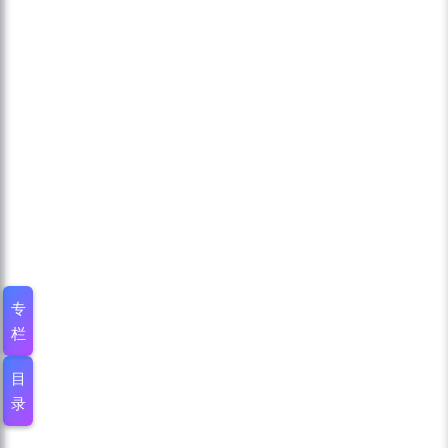
专
栏
目
录