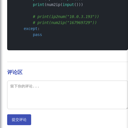
print
(num2ip(
input
()))

# print(ip2num("10.0.3.193"))
# print(num2ip("167969729"))
except
:

pass
评论区
提交评论