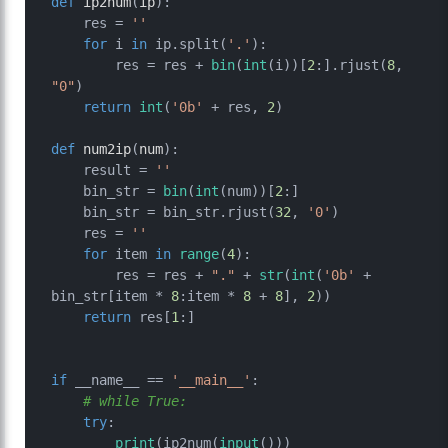
def
ip2num
(
ip
):

    res = 
''
for
 i 
in
 ip.split(
'.'
):

        res = res + 
bin
(
int
(i))[
2
:].rjust(
8
, 
"0"
)

return
int
(
'0b'
 + res, 
2
)

def
num2ip
(
num
):

    result = 
''
    bin_str = 
bin
(
int
(num))[
2
:]

    bin_str = bin_str.rjust(
32
, 
'0'
)

    res = 
''
for
 item 
in
range
(
4
):

        res = res + 
"."
 + 
str
(
int
(
'0b'
 + 
bin_str[item * 
8
:item * 
8
 + 
8
], 
2
))

return
 res[
1
:]

if
 __name__ == 
'__main__'
:

# while True:
try
:

print
(ip2num(
input
()))
