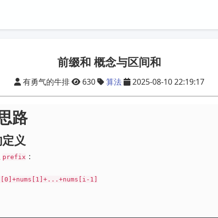
前缀和 概念与区间和
有勇气的牛排
630
算法
2025-08-10 22:19:17
 思路
的定义
组
：
prefix
s[0]+nums[1]+...+nums[i-1]