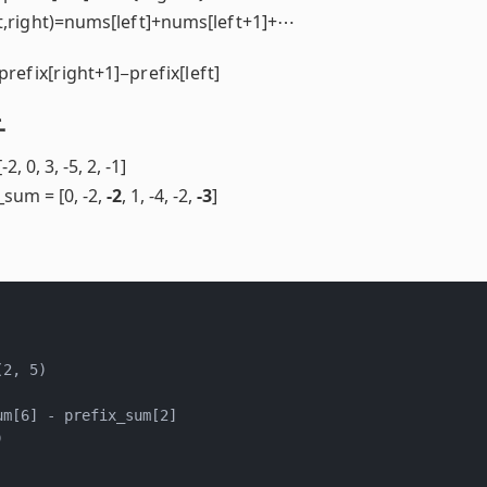
t
,
r
i
g
h
t
)
=
n
u
m
s
[
l
e
f
t
]
+
n
u
m
s
[
l
e
f
t
+
1
]
+
⋯
p
r
e
f
i
x
[
r
i
g
h
t
+
1
]
−
p
r
e
f
i
x
[
l
e
f
t
]
子
0, 3, -5, 2, -1]
um = [0, -2,
-2
, 1, -4, -2,
-3
]
um[6] - prefix_sum[2]


