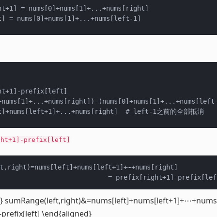
ht+1] = nums[0]+nums[1]+...+nums[right]

t+1]-prefix[left]

+nums[1]+...+nums[right])-(nums[0]+nums[1]+...+nums[left-
ght+1]-prefix[left]
t,right)=nums[left]+nums[left+1]+⋯+nums[right]

d} sumRange(left,right)&=nums[left]+nums[left+1]+⋯+nums[
-prefix[left] \end{aligned}