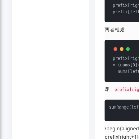
prefix[rig
两者相减
prefix[righ
= (nums[0]
即：
prefix[ri
sumRange(lef
\begin{aligne
prefix[right+1]