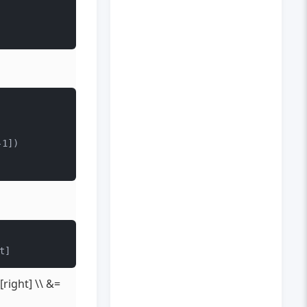
1])

right] \\ &=