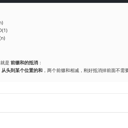
)
(1)
n)
理就是
前缀和的抵消
：
是
从头到某个位置的和
，两个前缀和相减，刚好抵消掉前面不需
。