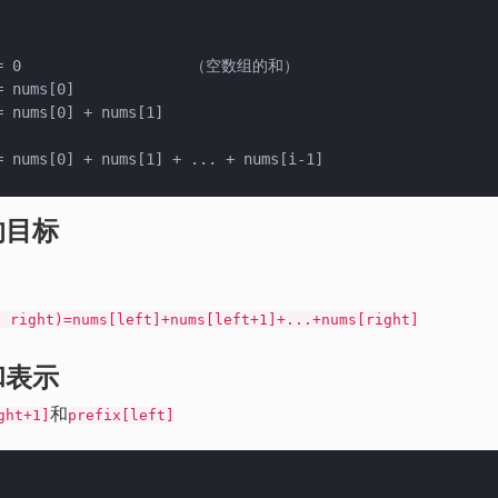
组的和）

 nums[0]

= nums[0] + nums[1]

的目标
, right)=nums[left]+nums[left+1]+...+nums[right]
和表示
和
ght+1]
prefix[left]