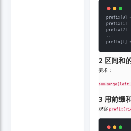
prefix[0] = 0			（空数
prefix[1] =
prefix[2] 
...

2 区间和
要求：
sumRange(left
3 用前缀
观察
prefix[ri