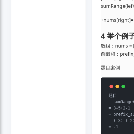
s
u
m
R
a
n
g
e
(
l
e
f
+
n
u
m
s
[
r
i
g
h
t
]
=
4 举个例
数组：nums = [-2, 
前缀和：prefix_s
题目案例
题目：

  sumRange(2, 5)

= 3-5+2-1

= prefix_s
= (-3)-(-2)