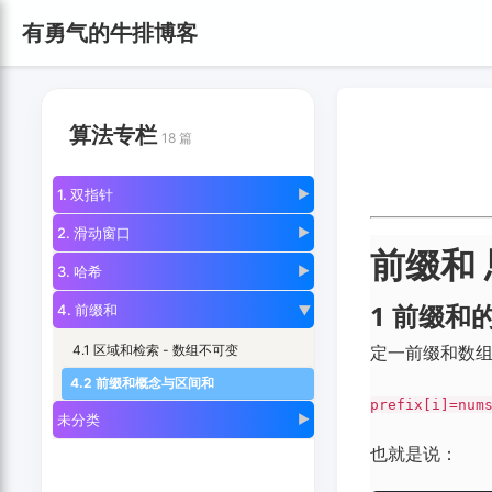
有勇气的牛排博客
算法专栏
18 篇
1. 双指针
▶
2. 滑动窗口
▶
前缀和
3. 哈希
▶
1 前缀和
4. 前缀和
▶
定一前缀和数
4.1 区域和检索 - 数组不可变
4.2 前缀和概念与区间和
prefix[i]=num
未分类
▶
也就是说：