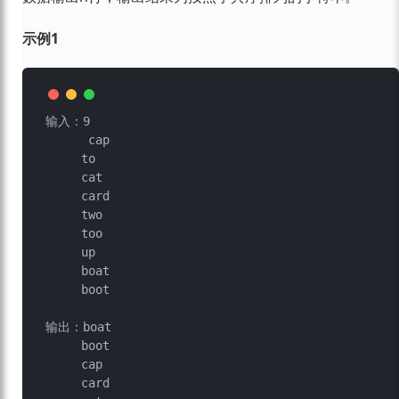
示例1
输入：9

      cap

     to

     cat

     card

     two

     too

     up

     boat

     boot

输出：boat

     boot

     cap

     card
