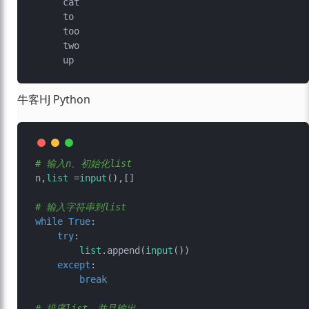
     cat

     to

     too

     two

牛客HJ Python
# 输入n、初始化list
n,
list
 =
input
(),[]

# 输入字符串到list
while
True
:

try
:

list
.append(
input
())

except
:

break
# 排序list，并且输出