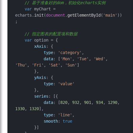
// 基于准备好的dom，初始化echarts实例
var
 myChart = 
echarts.
init
(
document
.
getElementById
(
'main'
))
;

// 指定图表的配置项和数据
var
 option = {

xAxis
: {

type
: 
'category'
,

data
: [
'Mon'
, 
'Tue'
, 
'Wed'
, 
'Thu'
, 
'Fri'
, 
'Sat'
, 
'Sun'
]

        },

yAxis
: {

type
: 
'value'
        },

series
: [{

data
: [
820
, 
932
, 
901
, 
934
, 
1290
, 
1330
, 
1320
],

type
: 
'line'
,

smooth
: 
true
        }]
