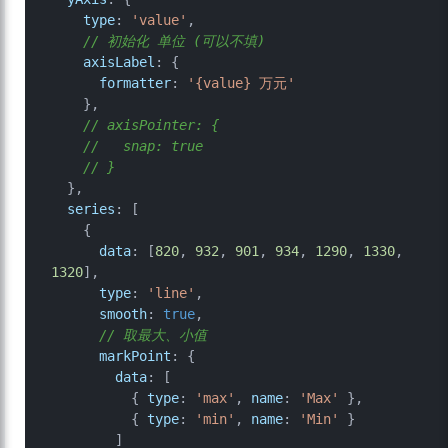
type
: 
'value'
,

// 初始化 单位 (可以不填)
axisLabel
: {

formatter
: 
'{value} 万元'
    },

// axisPointer: {
//   snap: true
// }
  },

series
: [

    {

data
: [
820
, 
932
, 
901
, 
934
, 
1290
, 
1330
, 
1320
],

type
: 
'line'
,

smooth
: 
true
,

// 取最大、小值
markPoint
: {

data
: [

          { 
type
: 
'max'
, 
name
: 
'Max'
 },

          { 
type
: 
'min'
, 
name
: 
'Min'
 }

        ]
