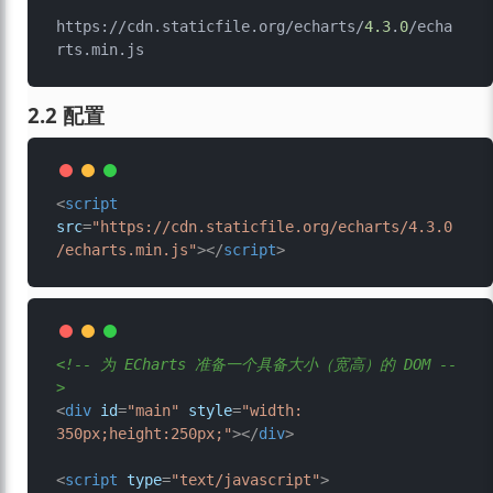
https://cdn.staticfile.org/echarts/
4.3
.
0
/echa
2.2 配置
<
script
src
=
"https://cdn.staticfile.org/echarts/4.3.0
/echarts.min.js"
>
</
script
>
<!-- 为 ECharts 准备一个具备大小（宽高）的 DOM --
>
<
div
id
=
"main"
style
=
"width: 
350px;height:250px;"
>
</
div
>
<
script
type
=
"text/javascript"
>