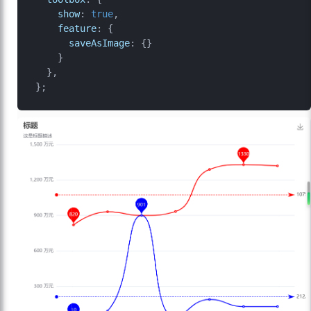
show
: 
true
,

feature
: {

saveAsImage
: {}

    }

  },
