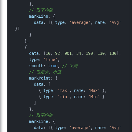
      },

// 取平均值
markLine
: {

data
: [{ 
type
: 
'average'
, 
name
: 
'Avg'
}]

      }

    },

    {

data
: [
10
, 
92
, 
901
, 
34
, 
190
, 
130
, 
130
],

type
: 
'line'
,

smooth
: 
true
, 
// 平滑
// 取最大、小值
markPoint
: {

data
: [

          { 
type
: 
'max'
, 
name
: 
'Max'
 },

          { 
type
: 
'min'
, 
name
: 
'Min'
 }

        ]

      },

// 取平均值
markLine
: {

data
: [{ 
type
: 
'average'
, 
name
: 
'Avg'