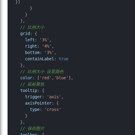
}]

      }

    }

  ],

// 比例大小
grid
: {

left
: 
'3%'
,

right
: 
'4%'
,

bottom
: 
'3%'
,

containLabel
: 
true
  },

// 比例大小 设置颜色
color
: [
'red'
,
'blue'
],

// 鼠标聚焦
tooltip
: {

trigger
: 
'axis'
,

axisPointer
: {

type
: 
'cross'
    }

  },

// 保存图片
toolbox
: {
