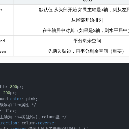
默认值 从头部开始 如果主轴是x轴，则从左
rt
从尾部开始排列
d
在主轴居中对其（如果是x轴，则水平居中
平分剩余空间
und
先两边贴边，再平分剩余空间（重要）
een
dth: 
800
px;

t: 
200
px;

round
-color
: pink;

irection
: column
-reverse
;
