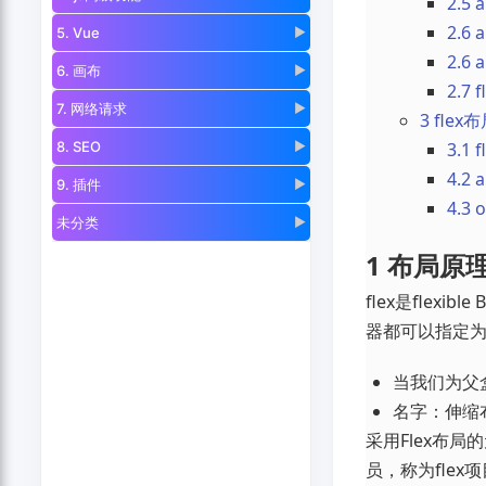
2.5
2.6
5. Vue
▶
2.6 
6. 画布
▶
2.7 f
7. 网络请求
▶
3 fle
8. SEO
▶
3.1 
4.2
9. 插件
▶
4.3
未分类
▶
1 布局原
flex是fle
器都可以指定为f
当我们为父盒
名字：伸缩布局
采用Flex布局
员，称为flex项