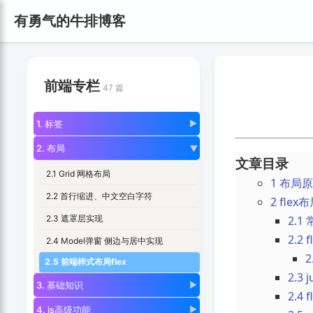
有勇气的牛排博客
前端专栏
47 篇
1. 标签
▶
2. 布局
▶
文章目录
2.1 Grid 网格布局
1 布局
2.2 首行缩进、中文空白字符
2 fle
2.3 遮罩层实现
2.
2.2
2.4 Model弹窗 侧边与居中实现
2
2.5 前端样式布局flex
2.3
3. 基础知识
▶
2.4
4. js高级功能
▶