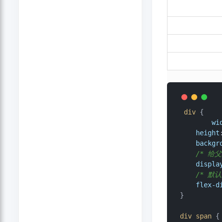
div
 {

wi
height
backgr
/* 给父
displa
/* 默认
flex-d
}

div
span
 {
