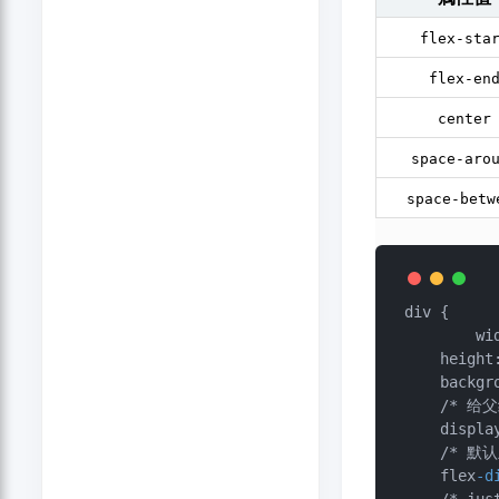
flex-sta
flex-en
center
space-aro
space-betw
div {

	wi
    heigh
    backg
    /* 给父级添加flex属性 */

    display: flex;

    /* 默认主轴为 row横(默认)，column竖 */

    flex
-d