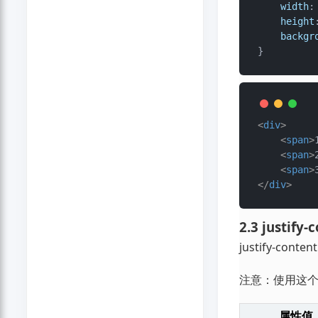
width
:
height
backgr
<
div
>
<
span
>
<
span
>
<
span
>
</
div
>
2.3 just
justify-c
注意：使用这
属性值