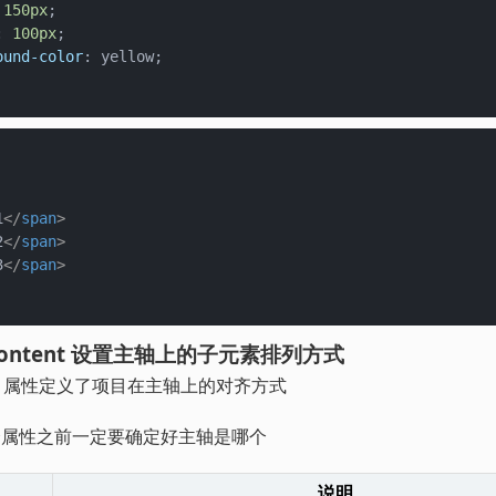
 
150px
;

: 
100px
;

ound-color
: yellow;

1
</
span
>
2
</
span
>
3
</
span
>
ify-content 设置主轴上的子元素排列方式
ontent 属性定义了项目在主轴上的对齐方式
个属性之前一定要确定好主轴是哪个
说明