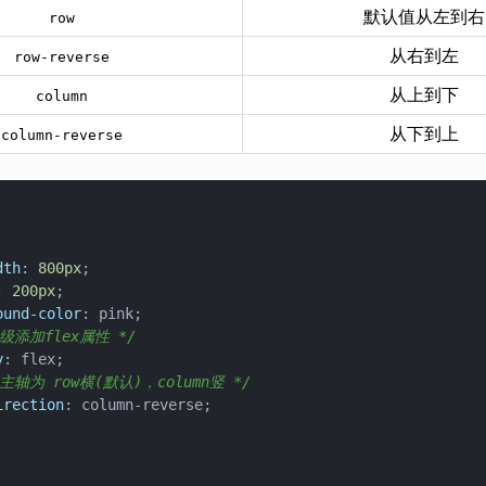
默认值从左到右
row
从右到左
row-reverse
从上到下
column
从下到上
column-reverse
dth
: 
800px
;

: 
200px
;

ound-color
: pink;

级添加flex属性 */
y
: flex;

主轴为 row横(默认)，column竖 */
irection
: column-reverse;
