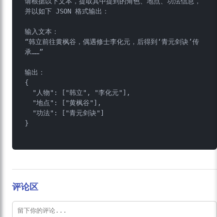
请根据以下文本，提取其中提到的角色、地点、功法信息，
并以如下 JSON 格式输出：

输入文本：

“韩立前往黄枫谷，偶遇修士李化元，后得到‘青元剑诀’传
承……”

输出：

{

  "人物": ["韩立", "李化元"],

  "地点": ["黄枫谷"],

  "功法": ["青元剑诀"]

}

评论区