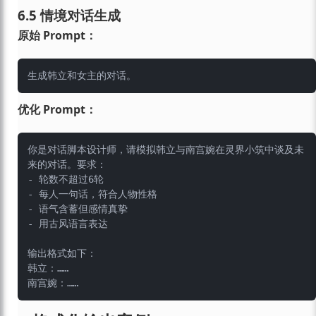
6.5 情境对话生成
原始 Prompt：
优化 Prompt：
你是对话脚本设计师，请模拟韩立与南宫婉在灵界小筑中谈及未
来的对话。要求：

- 轮数不超过6轮

- 每人一句话，符合人物性格

- 语气含蓄但感情真挚

- 用古风语言表达

输出格式如下：

韩立：……
