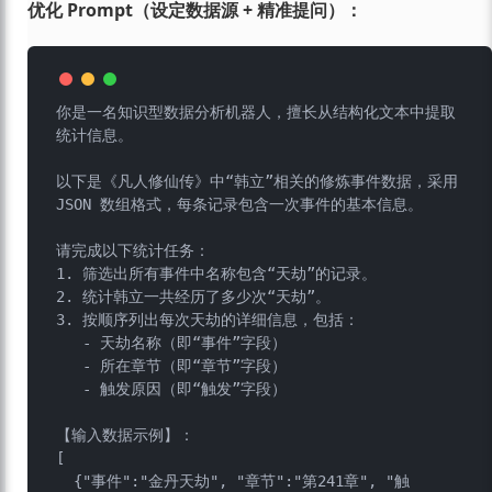
优化 Prompt（设定数据源 + 精准提问）：
你是一名知识型数据分析机器人，擅长从结构化文本中提取
统计信息。

以下是《凡人修仙传》中“韩立”相关的修炼事件数据，采用 
JSON 数组格式，每条记录包含一次事件的基本信息。

请完成以下统计任务：

1. 筛选出所有事件中名称包含“天劫”的记录。

2. 统计韩立一共经历了多少次“天劫”。

3. 按顺序列出每次天劫的详细信息，包括：

   - 天劫名称（即“事件”字段）

   - 所在章节（即“章节”字段）

   - 触发原因（即“触发”字段）

【输入数据示例】：

[

  {"事件":"金丹天劫", "章节":"第241章", "触