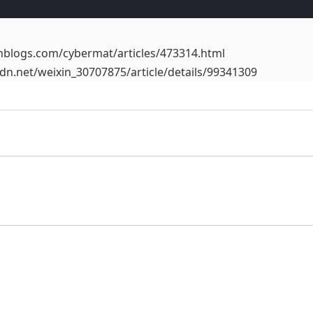
nblogs.com/cybermat/articles/473314.html
sdn.net/weixin_30707875/article/details/99341309