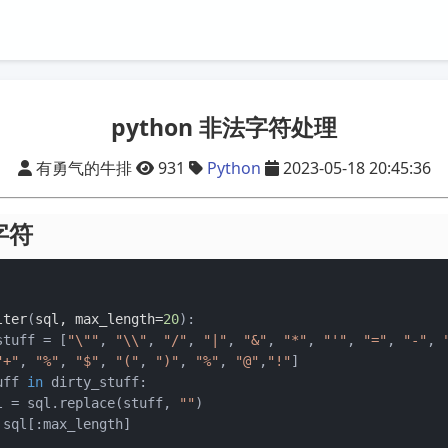
python 非法字符处理
有勇气的牛排
931
Python
2023-05-18 20:45:36
字符
lter
(
sql, max_length=
20
):

y_stuff = [
"\""
, 
"\\"
, 
"/"
, 
"|"
, 
"&"
, 
"*"
, 
"'"
, 
"="
, 
"-"
, 
"+"
, 
"%"
, 
"$"
, 
"("
, 
")"
, 
"%"
, 
"@"
,
"!"
]

uff 
in
 dirty_stuff:

     sql = sql.replace(stuff, 
""
)

 sql[:max_length]
