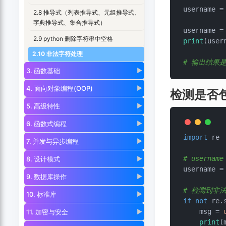
username =
2.8 推导式（列表推导式、元组推导式、
字典推导式、集合推导式）
username =
2.9 python 删除字符串中空格
print
(usern
2.10 非法字符处理
# 输出结果是:
3. 函数基础
▶
4. 面向对象编程(OOP)
▶
检测是否
5. 高级特性
▶
6. 函数式编程
▶
import
 re

7. 并发与异步编程
▶
# username
8. 设计模式
▶
username =
9. 数据库操作
▶
# 检测到非
10. 标准库
▶
if
not
 re.
    msg = 
11. 加密与安全
▶
print