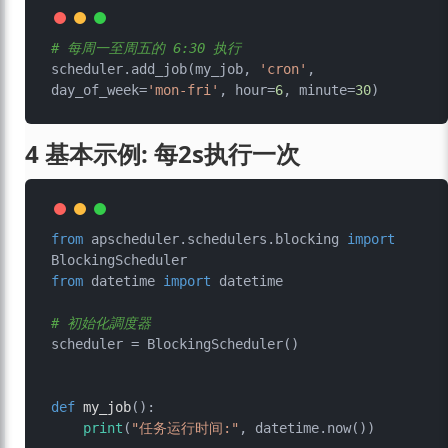
# 每周一至周五的 6:30 执行
scheduler.add_job(my_job, 
'cron'
, 
day_of_week=
'mon-fri'
, hour=
6
, minute=
30
4 基本示例: 每2s执行一次
from
 apscheduler.schedulers.blocking 
import
from
 datetime 
import
 datetime

# 初始化調度器
scheduler = BlockingScheduler()

def
my_job
():

print
(
"任务运行时间:"
, datetime.now())
