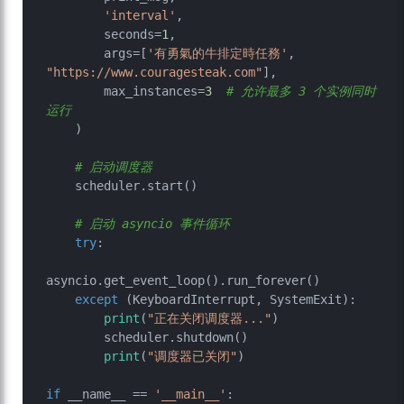
'interval'
,

        seconds=
1
,

        args=[
'有勇氣的牛排定時任務'
, 
"https://www.couragesteak.com"
],

        max_instances=
3
# 允许最多 3 个实例同时
运行
    )

# 启动调度器
    scheduler.start()

# 启动 asyncio 事件循环
try
:

asyncio.get_event_loop().run_forever()

except
 (KeyboardInterrupt, SystemExit):

print
(
"正在关闭调度器..."
)

        scheduler.shutdown()

print
(
"调度器已关闭"
)

if
 __name__ == 
'__main__'
:
