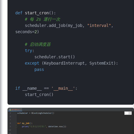
def
start_cron
():

# 每 2s 運行一次
    scheduler.add_job(my_job, 
"interval"
, 
seconds=
2
)

# 启动调度器
try
:

        scheduler.start()

except
 (KeyboardInterrupt, SystemExit):

pass
if
 __name__ == 
'__main__'
:
