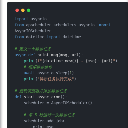
import
from
 apscheduler.schedulers.asyncio 
import
from
 datetime 
import
 datetime

# 定义一个异步任务
async
def
print_msg
(
msg, url
):

print
(
f"
{datetime.now()}
 - 
{msg}
: 
{url}
"
)

# 模拟异步操作
await
 asyncio.sleep(
1
)

print
(
"异步任务执行完成"
)

# 启动调度器并添加异步任务
def
start_async_cron
():

    scheduler = AsyncIOScheduler()

# 每 5 秒运行一次异步任务
    scheduler.add_job(

        print_msg,
