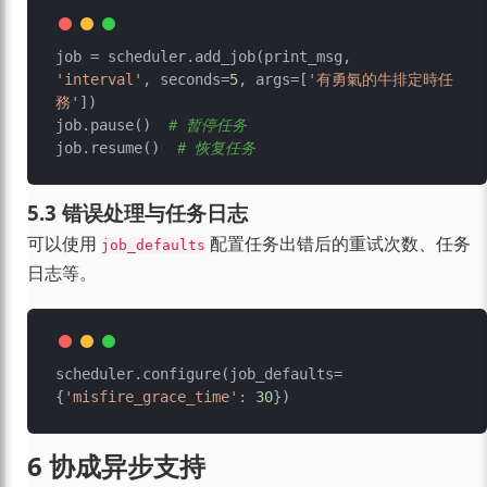
job = scheduler.add_job(print_msg, 
'interval'
, seconds=
5
, args=[
'有勇氣的牛排定時任
務'
])

job.pause()  
# 暂停任务
job.resume()  
# 恢复任务
5.3 错误处理与任务日志
可以使用
配置任务出错后的重试次数、任务
job_defaults
日志等。
scheduler.configure(job_defaults=
{
'misfire_grace_time'
: 
30
6 协成异步支持