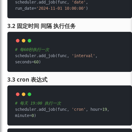
scheduler.add_job(func, 
'date'
, 
run_date=
'2024-11-01 10:00:00'
3.2 固定时间 间隔 执行任务
# 每60秒执行一次
scheduler.add_job(func, 
'interval'
, 
seconds=
60
3.3 cron 表达式
# 每天 19:00 执行一次
scheduler.add_job(func, 
'cron'
, hour=
19
, 
minute=
0