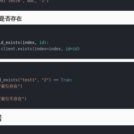
ex(
"test6"
, doc, 
"1"
引是否存在
id_exists
(
index, 
id
):

 client.exists(index=index, 
id
=
id
d_exists(
"test1"
, 
"2"
) == 
True
:

"索引存在"
"索引不存在"
据