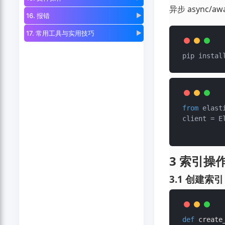
异步 async/awa
16. 报错
▶
17. 常用工具与实用技巧
▶
pip instal
from
 elast
client = E
3 索引操
3.1 创建索引
def
create