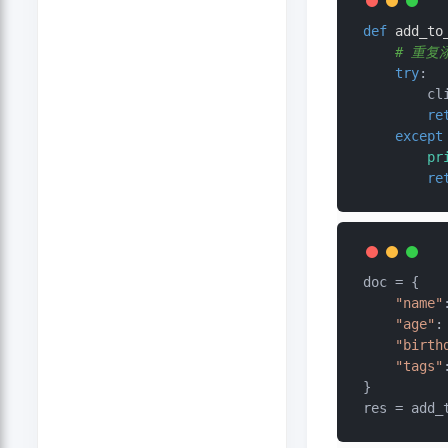
def
add_to
# 重复
try
:

   
re
except
pr
re
doc = {

"name"
"age"
:
"birth
"tags"
}

res = add_