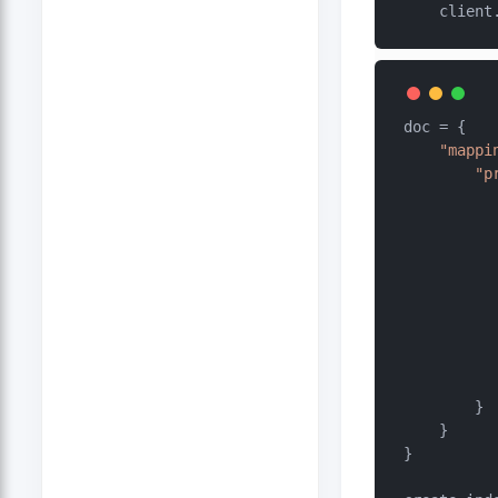
    cli
doc = {

"mappi
"p
            }
            }
            
        }

    }

}
