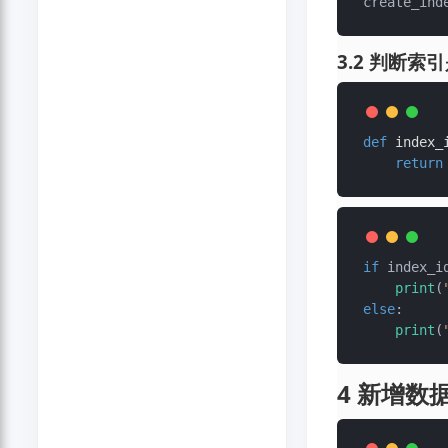
create_ind
3.2 判断索
def
index_
return
if
 index_i
print
(
else
:

print
(
4 新增数