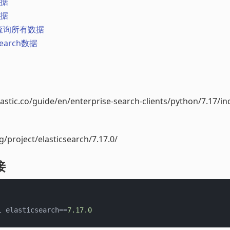
数据
数据
1 查询所有数据
 search数据
astic.co/guide/en/enterprise-search-clients/python/7.17/in
g/project/elasticsearch/7.17.0/
接
l elasticsearch==
7.17
.0