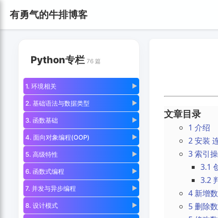
有勇气的牛排博客
Python专栏
76 篇
1. 环境相关
▶
2. 基础语法与数据类型
▶
文章目录
3. 函数基础
▶
1 介绍
4. 面向对象编程(OOP)
▶
2 安装 
3 索引
5. 高级特性
▶
3.1
6. 函数式编程
▶
3.
7. 并发与异步编程
▶
4 新增
5 删除
8. 设计模式
▶